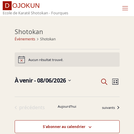
Skip
D
O
J
O
K
U
N
to
Ecole de Karaté Shotokan - Fourques
content
Shotokan
Évènements
Shotokan
Évènements
Aucun résultat trouvé.
Notice
À venir
 - 
08/06/2026
Recherche
Navig
Recherc
Liste
Sélectionnez
une
de
et
date.
Évènements
précédents
Aujourd’hui
Évènements
suivants
vues
navigati
S’abonner au calendrier