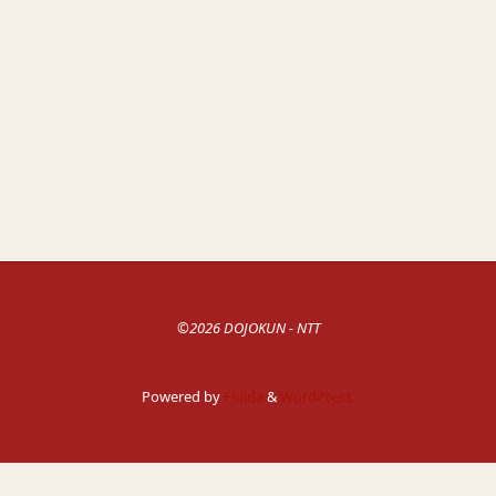
Évèn
de
vues
Évèneme
©2026 DOJOKUN - NTT
Powered by
Fluida
&
WordPress.